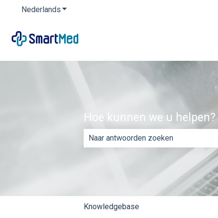
Nederlands
Submenu tonen voor vertalingen
Hoe kunnen we u helpen?
Er zijn geen suggesties want het zoe
Knowledgebase