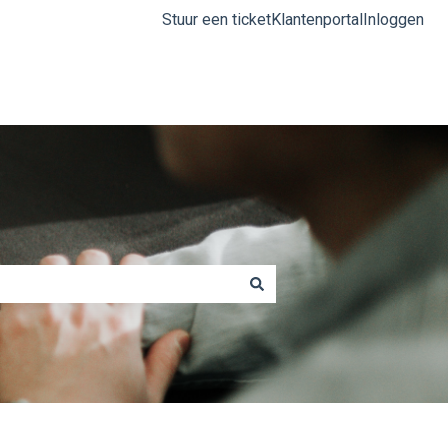
Stuur een ticket
Klantenportal
Inloggen
SmartMed.world